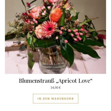
Blumenstrauß „Apricot Love“
34,90
€
IN DEN WARENKORB