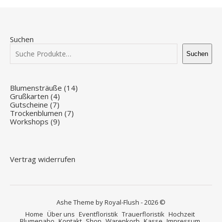
Suchen
Suchen
14 Produkte
Blumensträuße
14
4 Produkte
Grußkarten
4
7 Produkte
Gutscheine
7
7 Produkte
Trockenblumen
7
9 Produkte
Workshops
9
Vertrag widerrufen
Ashe Theme by Royal-Flush - 2026 ©
Home
Über uns
Eventfloristik
Trauerfloristik
Hochzeit
Blumenabo
Kontakt
Shop
Warenkorb
Kasse
Impressum