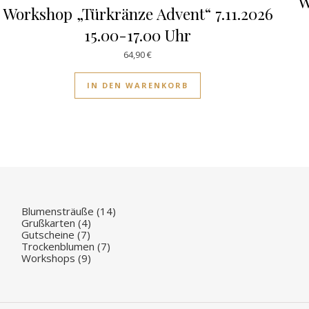
W
Workshop „Türkränze Advent“ 7.11.2026
15.00-17.00 Uhr
64,90
€
IN DEN WARENKORB
14 Produkte
Blumensträuße
14
4 Produkte
Grußkarten
4
7 Produkte
Gutscheine
7
7 Produkte
Trockenblumen
7
9 Produkte
Workshops
9